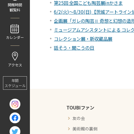
第25回 全国こども陶芸展inかさま
開館時間
観覧料
6/2(火)～8/30(日)【茨城アート
企画展「ガレの陶芸Ⅱ 奇想と幻想の造
ミュージアムアシスタントによる コレ
カレンダー
コレクション展・新収蔵品展
話そう・聞こうの日
アクセス
年間
スケジュール
TOUBIファン
友の会
美術館の裏側