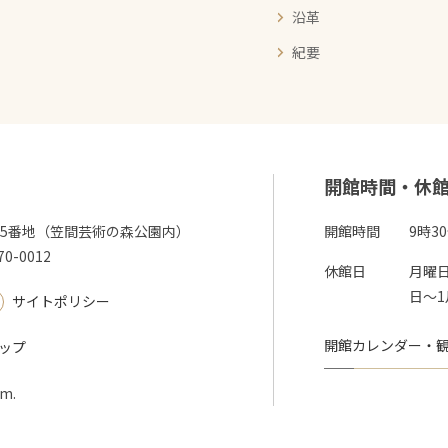
沿革
紀要
開館時間・休
345番地（笠間芸術の森公園内）
開館時間
9時3
70-0012
休館日
月曜日
日～1
サイトポリシー
開館カレンダー・
ップ
um.