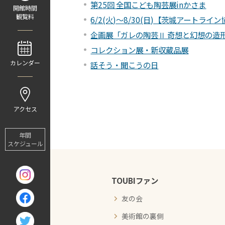
第25回 全国こども陶芸展inかさま
開館時間
観覧料
6/2(火)～8/30(日)【茨城アート
企画展「ガレの陶芸Ⅱ 奇想と幻想の造
コレクション展・新収蔵品展
カレンダー
話そう・聞こうの日
アクセス
年間
スケジュール
TOUBIファン
友の会
美術館の裏側