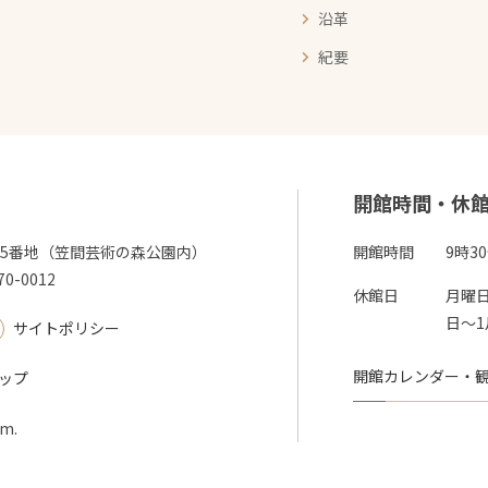
沿革
紀要
開館時間・休
345番地（笠間芸術の森公園内）
開館時間
9時3
70-0012
休館日
月曜日
日～1
サイトポリシー
開館カレンダー・
ップ
um.