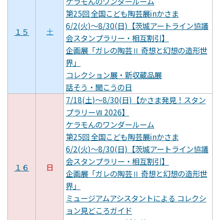
ケラモんのワンダールーム
第25回 全国こども陶芸展inかさま
6/2(火)～8/30(日)【茨城アートライン協議
１５
土
会スタンプラリー・相互割引】
企画展「ガレの陶芸Ⅱ 奇想と幻想の造形世
界」
コレクション展・新収蔵品展
話そう・聞こうの日
7/18(土)～8/30(日)【かさま発見！スタン
プラリーⅦ 2026】
ケラモんのワンダールーム
第25回 全国こども陶芸展inかさま
6/2(火)～8/30(日)【茨城アートライン協議
会スタンプラリー・相互割引】
１６
日
企画展「ガレの陶芸Ⅱ 奇想と幻想の造形世
界」
ミュージアムアシスタントによる コレクシ
ョン見どころガイド