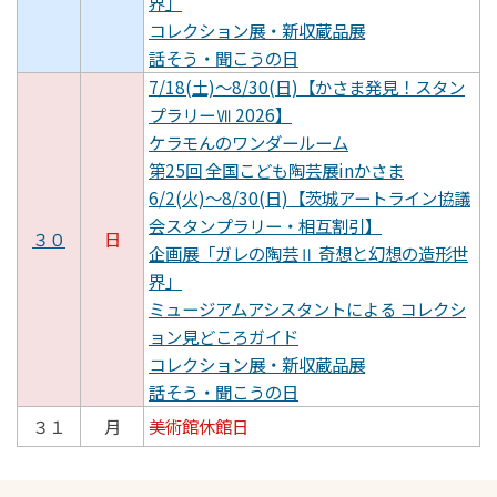
界」
コレクション展・新収蔵品展
話そう・聞こうの日
7/18(土)～8/30(日)【かさま発見！スタン
プラリーⅦ 2026】
ケラモんのワンダールーム
第25回 全国こども陶芸展inかさま
6/2(火)～8/30(日)【茨城アートライン協議
会スタンプラリー・相互割引】
３０
日
企画展「ガレの陶芸Ⅱ 奇想と幻想の造形世
界」
ミュージアムアシスタントによる コレクシ
ョン見どころガイド
コレクション展・新収蔵品展
話そう・聞こうの日
３１
月
美術館休館日