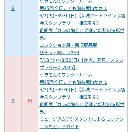
ケラモんのワンダールーム
８
土
第25回 全国こども陶芸展inかさま
6/2(火)～8/30(日)【茨城アートライン協議
会スタンプラリー・相互割引】
企画展「ガレの陶芸Ⅱ 奇想と幻想の造形世
界」
コレクション展・新収蔵品展
話そう・聞こうの日
7/18(土)～8/30(日)【かさま発見！スタン
プラリーⅦ 2026】
ケラモんのワンダールーム
第25回 全国こども陶芸展inかさま
6/2(火)～8/30(日)【茨城アートライン協議
会スタンプラリー・相互割引】
９
日
企画展「ガレの陶芸Ⅱ 奇想と幻想の造形世
界」
ミュージアムアシスタントによる コレクシ
ョン見どころガイド