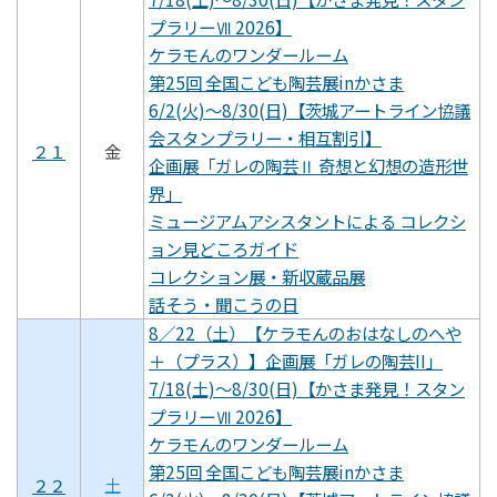
プラリーⅦ 2026】
ケラモんのワンダールーム
第25回 全国こども陶芸展inかさま
6/2(火)～8/30(日)【茨城アートライン協議
会スタンプラリー・相互割引】
２１
金
企画展「ガレの陶芸Ⅱ 奇想と幻想の造形世
界」
ミュージアムアシスタントによる コレクシ
ョン見どころガイド
コレクション展・新収蔵品展
話そう・聞こうの日
8／22（土）【ケラモんのおはなしのへや
＋（プラス）】企画展「ガレの陶芸II」
7/18(土)～8/30(日)【かさま発見！スタン
プラリーⅦ 2026】
ケラモんのワンダールーム
第25回 全国こども陶芸展inかさま
２２
土