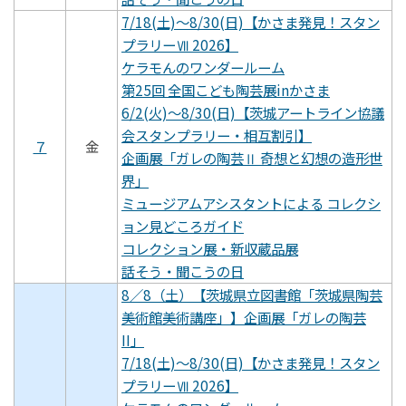
7/18(土)～8/30(日)【かさま発見！スタン
プラリーⅦ 2026】
ケラモんのワンダールーム
第25回 全国こども陶芸展inかさま
6/2(火)～8/30(日)【茨城アートライン協議
会スタンプラリー・相互割引】
７
金
企画展「ガレの陶芸Ⅱ 奇想と幻想の造形世
界」
ミュージアムアシスタントによる コレクシ
ョン見どころガイド
コレクション展・新収蔵品展
話そう・聞こうの日
8／8（土）【茨城県立図書館「茨城県陶芸
美術館美術講座」】企画展「ガレの陶芸
II」
7/18(土)～8/30(日)【かさま発見！スタン
プラリーⅦ 2026】