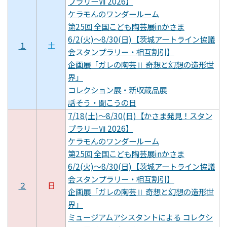
プラリーⅦ 2026】
ケラモんのワンダールーム
第25回 全国こども陶芸展inかさま
6/2(火)～8/30(日)【茨城アートライン協議
１
土
会スタンプラリー・相互割引】
企画展「ガレの陶芸Ⅱ 奇想と幻想の造形世
界」
コレクション展・新収蔵品展
話そう・聞こうの日
7/18(土)～8/30(日)【かさま発見！スタン
プラリーⅦ 2026】
ケラモんのワンダールーム
第25回 全国こども陶芸展inかさま
6/2(火)～8/30(日)【茨城アートライン協議
会スタンプラリー・相互割引】
２
日
企画展「ガレの陶芸Ⅱ 奇想と幻想の造形世
界」
ミュージアムアシスタントによる コレクシ