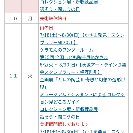
コレクション展・新収蔵品展
話そう・聞こうの日
１０
月
美術館休館日
山の日
7/18(土)～8/30(日)【かさま発見！スタン
プラリーⅦ 2026】
ケラモんのワンダールーム
第25回 全国こども陶芸展inかさま
6/2(火)～8/30(日)【茨城アートライン協議
会スタンプラリー・相互割引】
１１
火
企画展「ガレの陶芸Ⅱ 奇想と幻想の造形世
界」
ミュージアムアシスタントによる コレクシ
ョン見どころガイド
コレクション展・新収蔵品展
話そう・聞こうの日
美術館開館しております
7/18(土)～8/30(日)【かさま発見！スタン