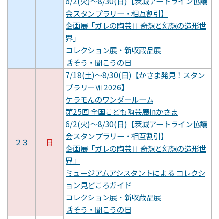
6/2(火)～8/30(日)【茨城アートライン協議
会スタンプラリー・相互割引】
企画展「ガレの陶芸Ⅱ 奇想と幻想の造形世
界」
コレクション展・新収蔵品展
話そう・聞こうの日
7/18(土)～8/30(日)【かさま発見！スタン
プラリーⅦ 2026】
ケラモんのワンダールーム
第25回 全国こども陶芸展inかさま
6/2(火)～8/30(日)【茨城アートライン協議
会スタンプラリー・相互割引】
２３
日
企画展「ガレの陶芸Ⅱ 奇想と幻想の造形世
界」
ミュージアムアシスタントによる コレクシ
ョン見どころガイド
コレクション展・新収蔵品展
話そう・聞こうの日