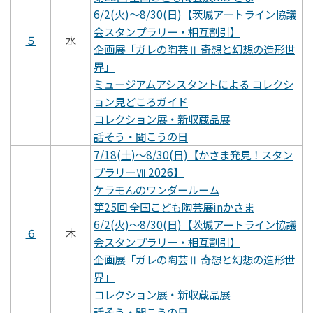
6/2(火)～8/30(日)【茨城アートライン協議
会スタンプラリー・相互割引】
５
水
企画展「ガレの陶芸Ⅱ 奇想と幻想の造形世
界」
ミュージアムアシスタントによる コレクシ
ョン見どころガイド
コレクション展・新収蔵品展
話そう・聞こうの日
7/18(土)～8/30(日)【かさま発見！スタン
プラリーⅦ 2026】
ケラモんのワンダールーム
第25回 全国こども陶芸展inかさま
6/2(火)～8/30(日)【茨城アートライン協議
６
木
会スタンプラリー・相互割引】
企画展「ガレの陶芸Ⅱ 奇想と幻想の造形世
界」
コレクション展・新収蔵品展
話そう・聞こうの日