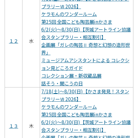
プラリーⅦ 2026】
ケラモんのワンダールーム
第25回 全国こども陶芸展inかさま
6/2(火)～8/30(日)【茨城アートライン協議
会スタンプラリー・相互割引】
１２
水
企画展「ガレの陶芸Ⅱ 奇想と幻想の造形世
界」
ミュージアムアシスタントによる コレクシ
ョン見どころガイド
コレクション展・新収蔵品展
話そう・聞こうの日
7/18(土)～8/30(日)【かさま発見！スタン
プラリーⅦ 2026】
ケラモんのワンダールーム
第25回 全国こども陶芸展inかさま
6/2(火)～8/30(日)【茨城アートライン協議
１３
木
会スタンプラリー・相互割引】
企画展「ガレの陶芸Ⅱ 奇想と幻想の造形世