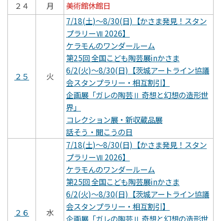
２４
月
美術館休館日
7/18(土)～8/30(日)【かさま発見！スタン
プラリーⅦ 2026】
ケラモんのワンダールーム
第25回 全国こども陶芸展inかさま
6/2(火)～8/30(日)【茨城アートライン協議
２５
火
会スタンプラリー・相互割引】
企画展「ガレの陶芸Ⅱ 奇想と幻想の造形世
界」
コレクション展・新収蔵品展
話そう・聞こうの日
7/18(土)～8/30(日)【かさま発見！スタン
プラリーⅦ 2026】
ケラモんのワンダールーム
第25回 全国こども陶芸展inかさま
6/2(火)～8/30(日)【茨城アートライン協議
会スタンプラリー・相互割引】
２６
水
企画展「ガレの陶芸Ⅱ 奇想と幻想の造形世