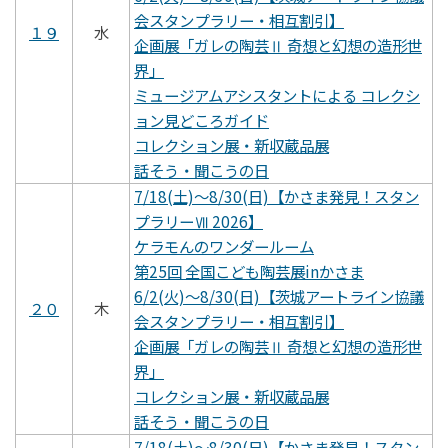
会スタンプラリー・相互割引】
１９
水
企画展「ガレの陶芸Ⅱ 奇想と幻想の造形世
界」
ミュージアムアシスタントによる コレクシ
ョン見どころガイド
コレクション展・新収蔵品展
話そう・聞こうの日
7/18(土)～8/30(日)【かさま発見！スタン
プラリーⅦ 2026】
ケラモんのワンダールーム
第25回 全国こども陶芸展inかさま
6/2(火)～8/30(日)【茨城アートライン協議
２０
木
会スタンプラリー・相互割引】
企画展「ガレの陶芸Ⅱ 奇想と幻想の造形世
界」
コレクション展・新収蔵品展
話そう・聞こうの日
7/18(土)～8/30(日)【かさま発見！スタン