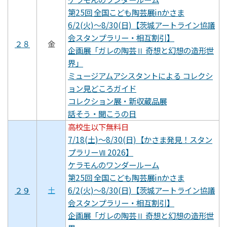
第25回 全国こども陶芸展inかさま
6/2(火)～8/30(日)【茨城アートライン協議
会スタンプラリー・相互割引】
２８
金
企画展「ガレの陶芸Ⅱ 奇想と幻想の造形世
界」
ミュージアムアシスタントによる コレクシ
ョン見どころガイド
コレクション展・新収蔵品展
話そう・聞こうの日
高校生以下無料日
7/18(土)～8/30(日)【かさま発見！スタン
プラリーⅦ 2026】
ケラモんのワンダールーム
第25回 全国こども陶芸展inかさま
２９
土
6/2(火)～8/30(日)【茨城アートライン協議
会スタンプラリー・相互割引】
企画展「ガレの陶芸Ⅱ 奇想と幻想の造形世