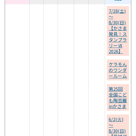
7/18(土)
～
8/30(日)
【かさま
発見！ス
タンプラ
リーⅦ
2026】
ケラモん
のワンダ
ールーム
第25回
全国こど
も陶芸展
inかさま
6/2(火)
～
8/30(日)