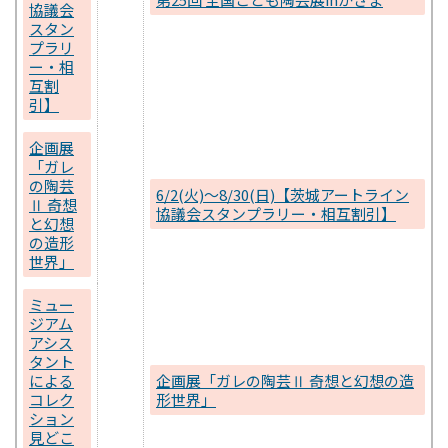
協議会
スタン
プラリ
ー・相
互割
引】
企画展
「ガレ
の陶芸
6/2(火)～8/30(日)【茨城アートライン
Ⅱ 奇想
協議会スタンプラリー・相互割引】
と幻想
の造形
世界」
ミュー
ジアム
アシス
タント
による
企画展「ガレの陶芸Ⅱ 奇想と幻想の造
コレク
形世界」
ション
見どこ