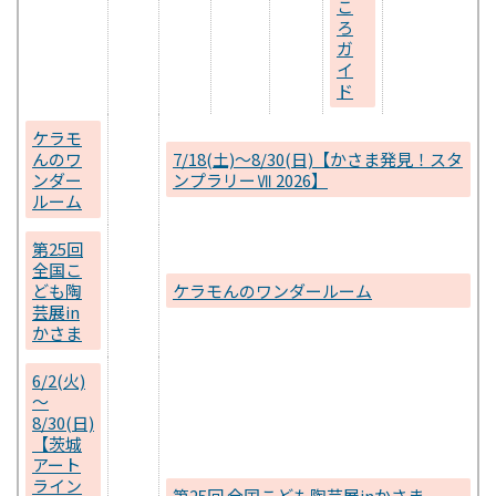
こ
ろ
ガ
イ
ド
ケラモ
んのワ
7/18(土)～8/30(日)【かさま発見！スタ
ンダー
ンプラリーⅦ 2026】
ルーム
第25回
全国こ
ども陶
ケラモんのワンダールーム
芸展in
かさま
6/2(火)
～
8/30(日)
【茨城
アート
ライン
第25回 全国こども陶芸展inかさま