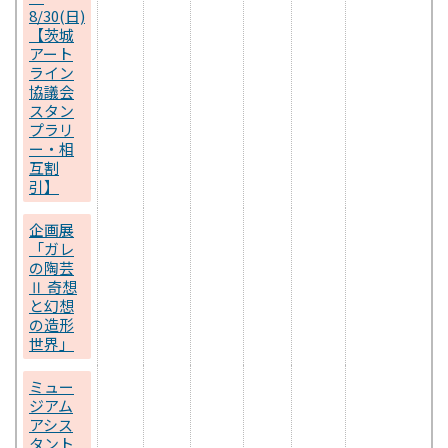
8/30(日)
【茨城
アート
ライン
協議会
スタン
プラリ
ー・相
互割
引】
企画展
「ガレ
の陶芸
Ⅱ 奇想
と幻想
の造形
世界」
ミュー
ジアム
アシス
タント