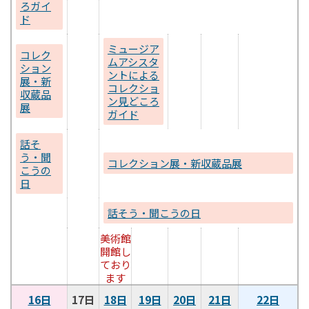
ろガイ
ド
ミュージア
コレク
ムアシスタ
ション
ントによる
展・新
コレクショ
収蔵品
ン見どころ
展
ガイド
話そ
う・聞
コレクション展・新収蔵品展
こうの
日
話そう・聞こうの日
美術館
開館し
ており
ます
16日
17日
18日
19日
20日
21日
22日