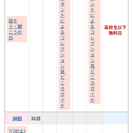
タ
ン
ン
ト
ト
に
話そ
に
よ
う・聞
よ
る
高校生以下
こうの
る
コ
無料日
日
コ
レ
レ
ク
ク
シ
シ
ョ
ョ
ン
ン
見
見
ど
ど
こ
こ
ろ
ろ
ガ
ガ
イ
イ
ド
ド
30日
31日
7/18(土)