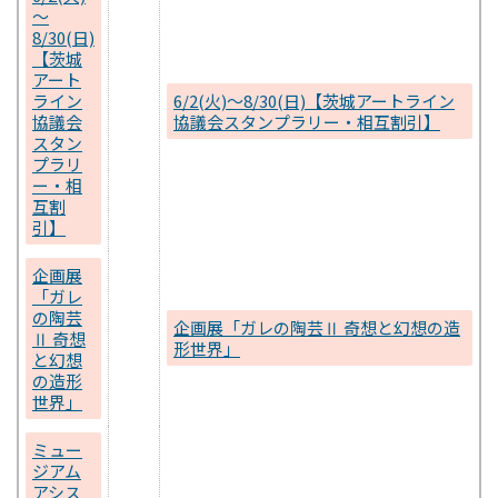
～
8/30(日)
【茨城
アート
ライン
6/2(火)～8/30(日)【茨城アートライン
協議会
協議会スタンプラリー・相互割引】
スタン
プラリ
ー・相
互割
引】
企画展
「ガレ
の陶芸
企画展「ガレの陶芸Ⅱ 奇想と幻想の造
Ⅱ 奇想
形世界」
と幻想
の造形
世界」
ミュー
ジアム
アシス