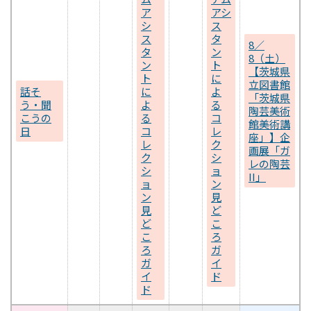
ア
アシ
シ
ス
ス
タ
8／
タ
ン
8（土）
ン
ト
【茨城県
ト
に
立図書館
話そ
に
よ
「茨城県
う・聞
よ
る
陶芸美術
こうの
る
コ
館美術講
日
コ
レ
座」】企
レ
ク
画展「ガ
ク
シ
レの陶芸
シ
ョ
II」
ョ
ン
ン
見
見
ど
ど
こ
こ
ろ
ろ
ガ
ガ
イ
イ
ド
ド