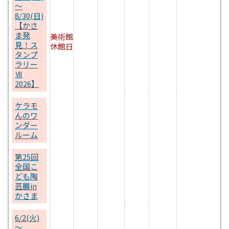
～
8/30(日)
【かさ
ま発
美術館
見！ス
休館日
タンプ
ラリー
Ⅶ
2026】
ケラモ
んのワ
ンダー
ルーム
第25回
全国こ
ども陶
芸展in
かさま
6/2(火)
～