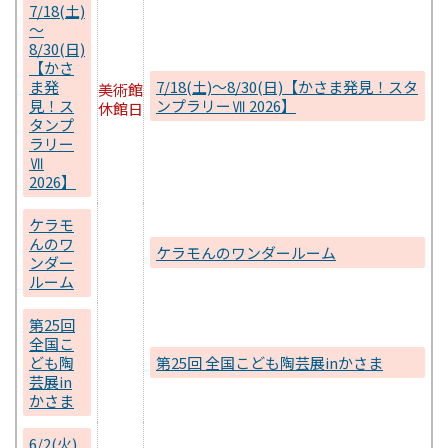
7/18(土)
～
8/30(日)
【かさ
ま発
7/18(土)～8/30(日)【かさま発見！スタ
美術館
見！ス
ンプラリーⅦ 2026】
休館日
タンプ
ラリー
Ⅶ
2026】
ケラモ
んのワ
ケラモんのワンダールーム
ンダー
ルーム
第25回
全国こ
ども陶
第25回 全国こども陶芸展inかさま
芸展in
かさま
6/2(火)