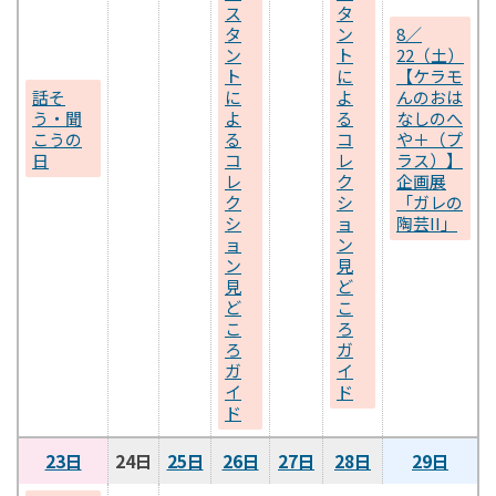
ス
タ
タ
ン
8／
ン
ト
22（土）
ト
に
【ケラモ
話そ
に
よ
んのおは
う・聞
よ
る
なしのへ
こうの
る
コ
や＋（プ
日
コ
レ
ラス）】
レ
ク
企画展
ク
シ
「ガレの
シ
ョ
陶芸II」
ョ
ン
ン
見
見
ど
ど
こ
こ
ろ
ろ
ガ
ガ
イ
イ
ド
ド
23日
24日
25日
26日
27日
28日
29日