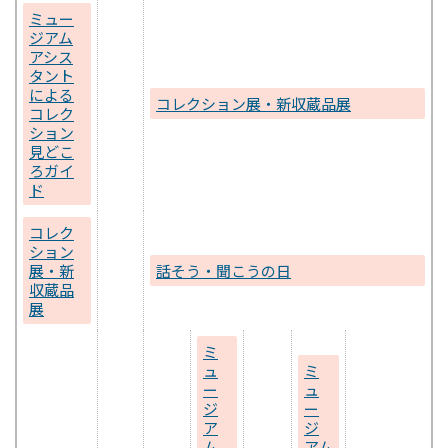
ミュー
ジアム
アシス
タント
による
コレクション展・新収蔵品展
コレク
ション
見どこ
ろガイ
ド
コレク
ション
展・新
話そう・聞こうの日
収蔵品
展
ミ
ュ
ミ
ー
ュ
ジ
ー
ア
ジ
ム
アム