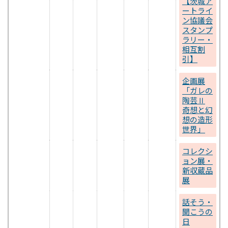
【茨城ア
ートライ
ン協議会
スタンプ
ラリー・
相互割
引】
企画展
「ガレの
陶芸Ⅱ
奇想と幻
想の造形
世界」
コレクシ
ョン展・
新収蔵品
展
話そう・
聞こうの
日