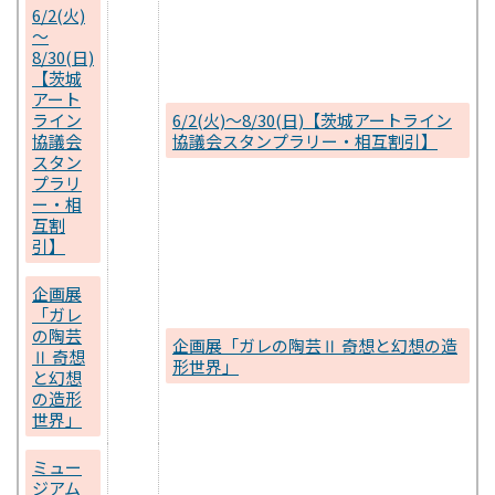
6/2(火)
～
8/30(日)
【茨城
アート
ライン
6/2(火)～8/30(日)【茨城アートライン
協議会
協議会スタンプラリー・相互割引】
スタン
プラリ
ー・相
互割
引】
企画展
「ガレ
の陶芸
企画展「ガレの陶芸Ⅱ 奇想と幻想の造
Ⅱ 奇想
形世界」
と幻想
の造形
世界」
ミュー
ジアム