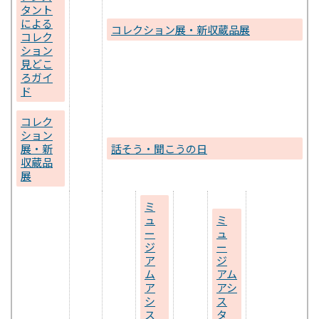
タント
による
コレクション展・新収蔵品展
コレク
ション
見どこ
ろガイ
ド
コレク
ション
展・新
話そう・聞こうの日
収蔵品
展
ミ
ュ
ミ
ー
ュ
ジ
ー
ア
ジ
ム
アム
ア
アシ
シ
ス
ス
タ