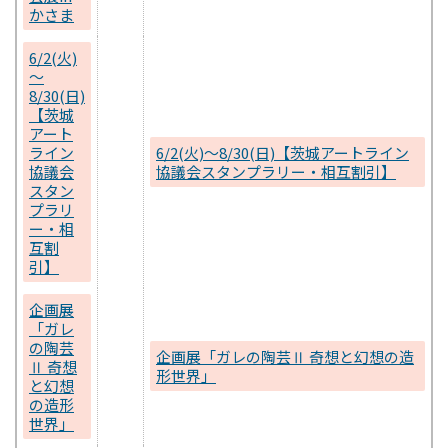
かさま
6/2(火)
～
8/30(日)
【茨城
アート
ライン
6/2(火)～8/30(日)【茨城アートライン
協議会
協議会スタンプラリー・相互割引】
スタン
プラリ
ー・相
互割
引】
企画展
「ガレ
の陶芸
企画展「ガレの陶芸Ⅱ 奇想と幻想の造
Ⅱ 奇想
形世界」
と幻想
の造形
世界」