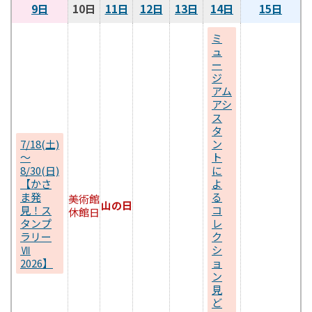
9日
10日
11日
12日
13日
14日
15日
ミ
ュ
ー
ジ
アム
アシ
ス
タ
7/18(土)
ン
～
ト
8/30(日)
に
【かさ
よ
ま発
る
美術館
山の日
見！ス
コ
休館日
タンプ
レ
ラリー
ク
Ⅶ
シ
2026】
ョ
ン
見
ど