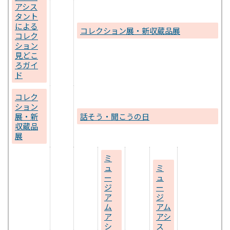
アシス
タント
による
コレクション展・新収蔵品展
コレク
ション
見どこ
ろガイ
ド
コレク
ション
展・新
話そう・聞こうの日
収蔵品
展
ミ
ュ
ミ
ー
ュ
ジ
ー
ア
ジ
ム
アム
ア
アシ
シ
ス