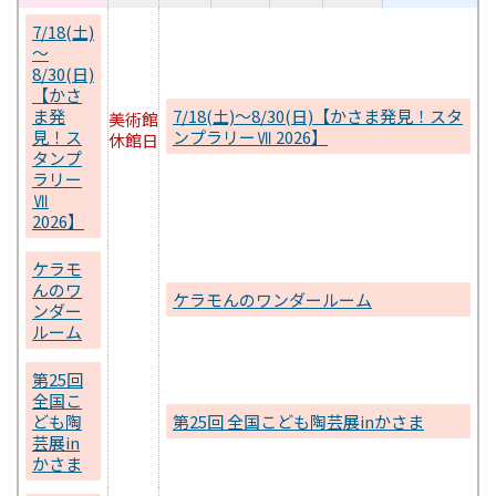
7/18(土)
～
8/30(日)
【かさ
ま発
7/18(土)～8/30(日)【かさま発見！スタ
美術館
見！ス
ンプラリーⅦ 2026】
休館日
タンプ
ラリー
Ⅶ
2026】
ケラモ
んのワ
ケラモんのワンダールーム
ンダー
ルーム
第25回
全国こ
ども陶
第25回 全国こども陶芸展inかさま
芸展in
かさま