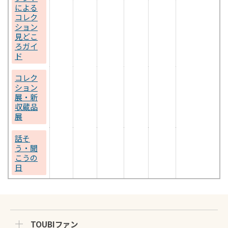
による
コレク
ション
見どこ
ろガイ
ド
コレク
ション
展・新
収蔵品
展
話そ
う・聞
こうの
日
TOUBIファン