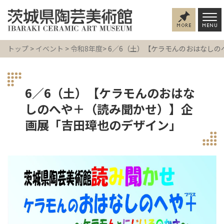
トップ
>
イベント
>
令和8年度
> 6／6（土）【ケラモんのおはなし
6／6（土）【ケラモんのおはな
しのへや＋（読み聞かせ）】企
画展「吉田璋也のデザイン」