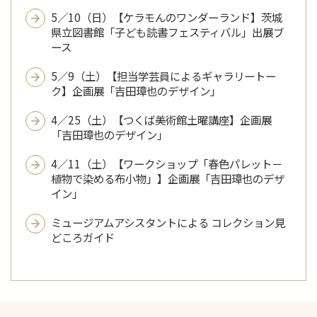
5／10（日）【ケラモんのワンダーランド】茨城
県立図書館「子ども読書フェスティバル」出展ブ
ース
5／9（土）【担当学芸員によるギャラリートー
ク】企画展「吉田璋也のデザイン」
4／25（土）【つくば美術館土曜講座】企画展
「吉田璋也のデザイン」
4／11（土）【ワークショップ「春色パレット－
植物で染める布小物」】企画展「吉田璋也のデザ
イン」
ミュージアムアシスタントによる コレクション見
どころガイド