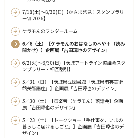
7/18(土)～8/30(日)【かさま発見！スタンプラリ
ーⅦ 2026】
ケラモんのワンダールーム
6／6（土）【ケラモんのおはなしのへや＋（読み
聞かせ）】企画展「吉田璋也のデザイン」
6/2(火)～8/30(日)【茨城アートライン協議会スタ
ンプラリー・相互割引】
5／31（日）【茨城県立図書館「茨城県陶芸美術
館美術講座」】企画展「吉田璋也のデザイン」
5／30（土）【気楽者（ケラモん）落語会】企画
展「吉田璋也のデザイン」
5／23（土）【トークショー「手仕事を、いまの
暮らしに届けるしごと」】企画展「吉田璋也のデ
ザイン」