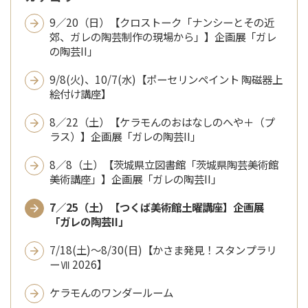
9／20（日）【クロストーク「ナンシーとその近
郊、ガレの陶芸制作の現場から」】企画展「ガレ
の陶芸II」
9/8(火)、10/7(水)【ポーセリンペイント 陶磁器上
絵付け講座】
8／22（土）【ケラモんのおはなしのへや＋（プ
ラス）】企画展「ガレの陶芸II」
8／8（土）【茨城県立図書館「茨城県陶芸美術館
美術講座」】企画展「ガレの陶芸II」
7／25（土）【つくば美術館土曜講座】企画展
「ガレの陶芸II」
7/18(土)～8/30(日)【かさま発見！スタンプラリ
ーⅦ 2026】
ケラモんのワンダールーム