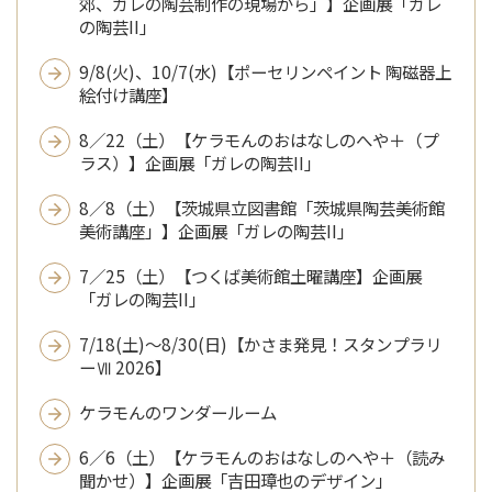
郊、ガレの陶芸制作の現場から」】企画展「ガレ
の陶芸II」
9/8(火)、10/7(水)【ポーセリンペイント 陶磁器上
絵付け講座】
8／22（土）【ケラモんのおはなしのへや＋（プ
ラス）】企画展「ガレの陶芸II」
8／8（土）【茨城県立図書館「茨城県陶芸美術館
美術講座」】企画展「ガレの陶芸II」
7／25（土）【つくば美術館土曜講座】企画展
「ガレの陶芸II」
7/18(土)～8/30(日)【かさま発見！スタンプラリ
ーⅦ 2026】
ケラモんのワンダールーム
6／6（土）【ケラモんのおはなしのへや＋（読み
聞かせ）】企画展「吉田璋也のデザイン」