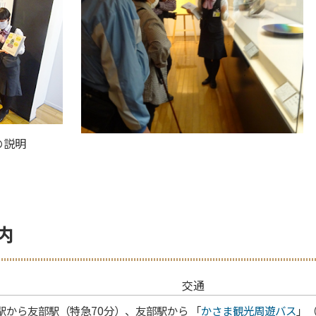
の説明
内
交通
駅から友部駅（特急70分）、友部駅から 「
かさま観光周遊バス
」