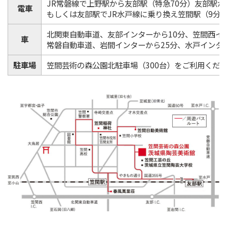
JR常磐線で上野駅から友部駅（特急70分）友部駅から
電車
もしくは友部駅でJR水戸線に乗り換え笠間駅（9分
北関東自動車道、友部インターから10分、笠間西イ
車
常磐自動車道、岩間インターから25分、水戸インター
駐車場
笠間芸術の森公園北駐車場（300台）をご利用くだ