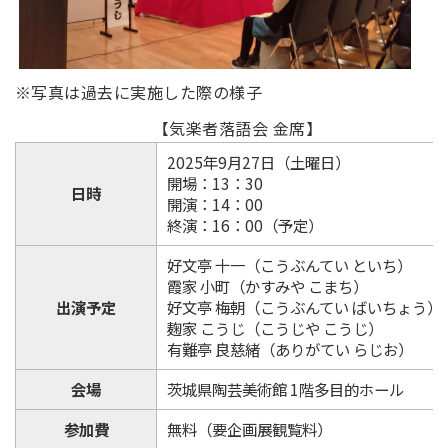
※写真は過去に実施した際の様子
【気楽者落語会 金席】
2025年9月27日（土曜日）
開場：13：30
日時
開演：14：00
終演：16：00（予定）
好文亭 十一（こうぶんてい といち）
霞家 小町（かすみや こまち）
出演予定
好文亭 梅朝（こうぶんてい ばいちょう）
麹家 こうじ（こうじや こうじ）
有難亭 良慈緒（ありがてい らじお）
会場
茨城県陶芸美術館 1階多目的ホール
参加費
無料（要企画展観覧料）