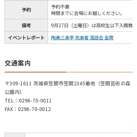
予約不要
予約
時間までに会場にお越しください。
備考
9月27日（土曜日）は高校生以下入館無
イベントレポート
陶美三楽亭 気楽者 落語会 金席
交通案内
〒309-1611 茨城県笠間市笠間2345番地（笠間芸術の森
公園内）
TEL：0296-70-0011
FAX：0296-70-0012
交