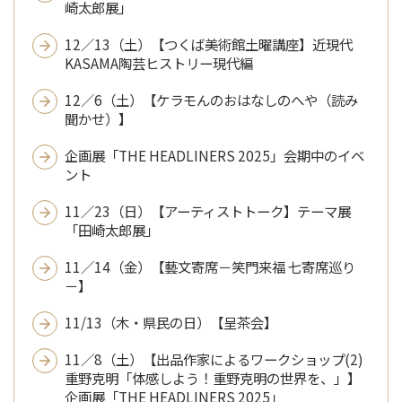
崎太郎展」
12／13（土）【つくば美術館土曜講座】近現代
KASAMA陶芸ヒストリー現代編
12／6（土）【ケラモんのおはなしのへや（読み
聞かせ）】
企画展「THE HEADLINERS 2025」会期中のイベ
ント
11／23（日）【アーティストトーク】テーマ展
「田崎太郎展」
11／14（金）【藝文寄席－笑門来福 七寄席巡り
－】
11/13（木・県民の日）【呈茶会】
11／8（土）【出品作家によるワークショップ(2)
重野克明「体感しよう！重野克明の世界を、」】
企画展「THE HEADLINERS 2025」