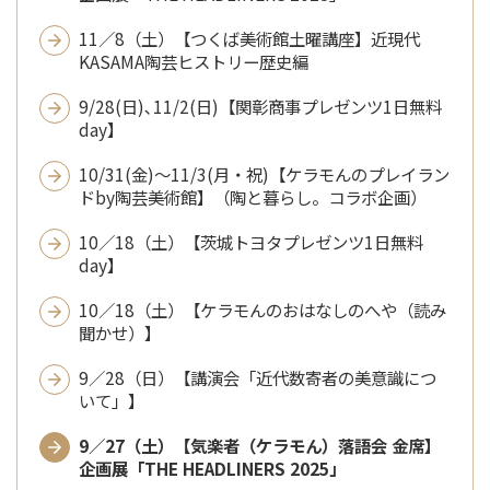
11／8（土）【つくば美術館土曜講座】近現代
KASAMA陶芸ヒストリー歴史編
9/28(日)､11/2(日)【関彰商事プレゼンツ1日無料
day】
10/31(金)～11/3(月・祝)【ケラモんのプレイラン
ドby陶芸美術館】（陶と暮らし。コラボ企画）
10／18（土）【茨城トヨタプレゼンツ1日無料
day】
10／18（土）【ケラモんのおはなしのへや（読み
聞かせ）】
9／28（日）【講演会「近代数寄者の美意識につ
いて」】
9／27（土）【気楽者（ケラモん）落語会 金席】
企画展「THE HEADLINERS 2025」