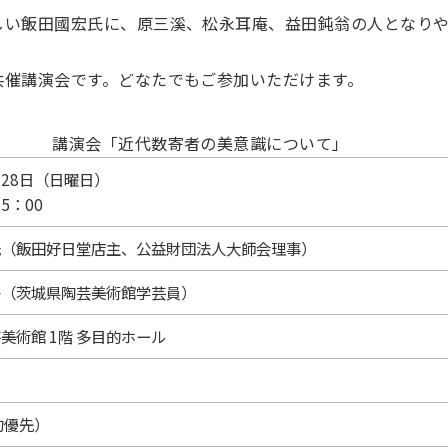
しい飯田國宏氏に、原三溪、松永耳庵、益田鈍翁の人となり
共催講演会です。どなたでもご参加いただけます。
講演会「近代数寄者の美意識について」
月28日（日曜日）
15：00
氏（飯田好日堂店主、公益財団法人大師会理事）
子（茨城県陶芸美術館学芸員）
美術館 1階 多目的ホール
約優先）