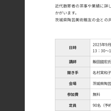
近代数寄者の茶事や業績に詳
かがいます。
茨城県陶芸美術館友の会との
2025年9
日時
13：30～
講師
飯田國宏
聞き手
名村実和
会場
茨城県陶芸
参加費
無料
定員
90名（予