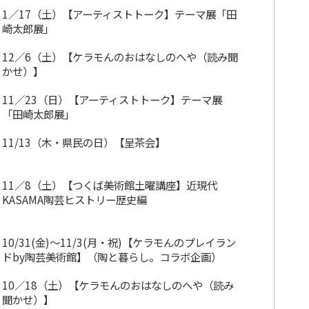
1／17（土）【アーティストトーク】テーマ展「田
崎太郎展」
12／6（土）【ケラモんのおはなしのへや（読み聞
かせ）】
11／23（日）【アーティストトーク】テーマ展
「田崎太郎展」
11/13（木・県民の日）【呈茶会】
11／8（土）【つくば美術館土曜講座】近現代
KASAMA陶芸ヒストリー歴史編
10/31(金)～11/3(月・祝)【ケラモんのプレイラン
ドby陶芸美術館】（陶と暮らし。コラボ企画）
10／18（土）【ケラモんのおはなしのへや（読み
聞かせ）】