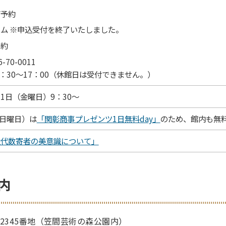
ブ予約
ム ※申込受付を終了いたしました。
予約
-70-0011
9：30～17：00（休館日は受付できません。）
月1日（金曜日）9：30～
（日曜日）は
「関彰商事プレゼンツ1日無料day」
のため、館内も無
近代数寄者の美意識について」
内
笠間2345番地（笠間芸術の森公園内）