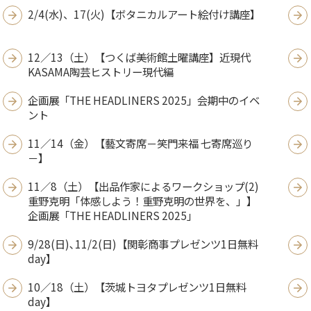
2/4(水)、17(火)【ボタニカルアート絵付け講座】
12／13（土）【つくば美術館土曜講座】近現代
KASAMA陶芸ヒストリー現代編
企画展「THE HEADLINERS 2025」会期中のイベ
ント
11／14（金）【藝文寄席－笑門来福 七寄席巡り
－】
11／8（土）【出品作家によるワークショップ(2)
重野克明「体感しよう！重野克明の世界を、」】
企画展「THE HEADLINERS 2025」
9/28(日)､11/2(日)【関彰商事プレゼンツ1日無料
day】
10／18（土）【茨城トヨタプレゼンツ1日無料
day】