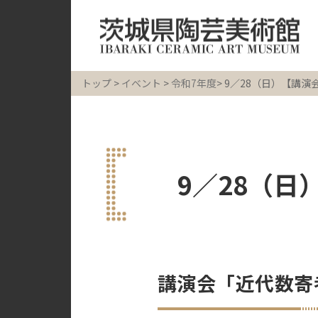
トップ
>
イベント
>
令和7年度
> 9／28（日）【講
9／28（
講演会「近代数寄