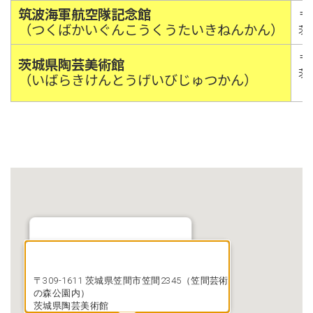
筑波海軍航空隊記念館
〒3
（つくばかいぐんこうくうたいきねんかん）
茨
〒3
茨城県陶芸美術館
茨
（いばらきけんとうげいびじゅつかん）
（
〒309-1611 茨城県笠間市笠間 1番地
笠間稲荷神社
〒309-1611 茨城県笠間市笠間2345（笠間芸術
の森公園内）
茨城県陶芸美術館