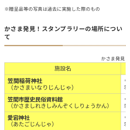
※贈呈品等の写真は過去に実施した際のもの
かさま発見！スタンプラリーの場所につい
て
かさま発見！
施設名
笠間稲荷神社
〒3
（かさまいなりじんじゃ）
茨
笠間市歴史民俗資料館
〒3
（かさましれきしみんぞくしりょうかん）
茨
愛宕神社
〒3
（あたごじんじゃ）
茨