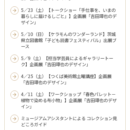
5／23（土）【トークショー「手仕事を、いまの
暮らしに届けるしごと」】企画展「吉田璋也のデ
ザイン」
5／10（日）【ケラモんのワンダーランド】茨城
県立図書館「子ども読書フェスティバル」出展ブ
ース
5／9（土）【担当学芸員によるギャラリートー
ク】企画展「吉田璋也のデザイン」
4／25（土）【つくば美術館土曜講座】企画展
「吉田璋也のデザイン」
4／11（土）【ワークショップ「春色パレット－
植物で染める布小物」】企画展「吉田璋也のデザ
イン」
ミュージアムアシスタントによる コレクション見
どころガイド