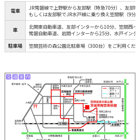
JR常磐線で上野駅から友部駅（特急70分）、友部
電車
もしくは友部駅でJR水戸線に乗り換え笠間駅（9分
北関東自動車道、友部インターから10分、笠間西イ
車
常磐自動車道、岩間インターから25分、水戸インター
駐車場
笠間芸術の森公園北駐車場（300台）をご利用くだ