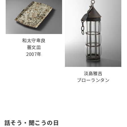
和太守卑良
薔文皿
2007年
淡島雅吉
ブローランタン
話そう・聞こうの日