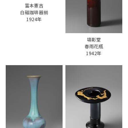
富本憲吉
白磁珈琲器揃
1924年
塙彰堂
春雨花瓶
1942年