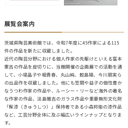
展覧会案内
茨城県陶芸美術館では、令和7年度に45作家による115
件の作品を新たに収蔵しました。
近代の陶芸分野における個人作家の先駆けといえる富本
憲吉の作品を皮切りに、当館開催の企画展での活動を通
して、小堤晶子や堀貴春、丸山純、鮫島陽、今川朋実ら
の出品作を収蔵しました。他にも笠間や益子の個性豊か
なうつわ作家の作品や、ルーシー・リーなど海外の著名
な作家の作品、淡島雅吉のガラス作品や重要無形文化財
「髹漆（きゅうしつ）」保持者である小森邦衞の漆作品
など、工芸分野全体に及ぶ幅広いラインナップとなりま
す。