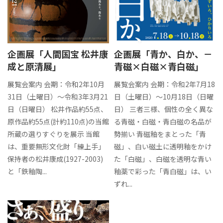
企画展「人間国宝 松井康
企画展「青か、白か、－
成と原清展」
青磁×白磁×青白磁」
展覧会案内 会期：令和2年10月
展覧会案内 会期：令和2年7月18
31日（土曜日）～令和3年3月21
日（土曜日）～10月18日（日曜
日（日曜日） 松井作品約55点、
日） 三者三様、個性の全く異な
原作品約55点(計約110点)の当館
る青磁・白磁・青白磁の名品が
所蔵の選りすぐりを展示 当館
勢揃い 青磁釉をまとった「青
は、重要無形文化財「練上手」
磁」、白い磁土に透明釉をかけ
保持者の松井康成(1927-2003)
た「白磁」、白磁を透明な青い
と「鉄釉陶...
釉薬で彩った「青白磁」は、い
ずれ...