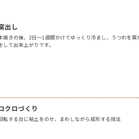
窯出し
本焼きの後、2日～1週間かけてゆっくり冷まし、うつわを窯
をして出来上がりです。
ロクロづくり
回転する台に粘土をのせ、まわしながら成形する技法