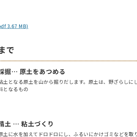
3.67 MB)
まで
採掘… 原土をあつめる
粘土となる原土を山から掘りだします。原土は、野ざらしにし
料となるもの
精土 … 粘土づくり
原土に水を加えてドロドロにし、ふるいにかけゴミなどを取