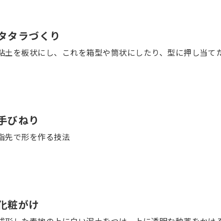
タタラづくり
粘土を板状にし、これを箱型や筒状にしたり、型に押し当て
手びねり
指先で形を作る技法
化粧がけ
成形した素地の上に白い泥土をつけ、上に透明な釉薬をかけ