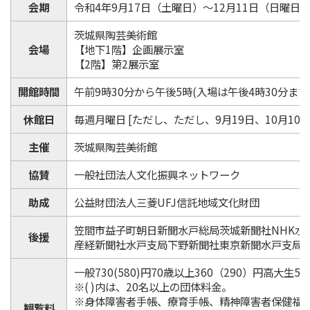
会期
令和4年9月17日（土曜日）～12月11日（日曜日
茨城県陶芸美術館
会場
【地下1階】企画展示室
【2階】第2展示室
開館時間
午前9時30分から午後5時(入場は午後4時30分まで
休館日
毎週月曜日 [ただし、ただし、9月19日、10月10
主催
茨城県陶芸美術館
協賛
一般社団法人文化振興ネットワーク
助成
公益財団法人三菱UFJ信託地域文化財団
笠間市益子町朝日新聞水戸総局茨城新聞社NHK水
後援
産経新聞社水戸支局下野新聞社東京新聞水戸支局
一般730(580)円70歳以上360（290）円高大生520
※( )内は、20名以上の団体料金。
※身体障害者手帳、療育手帳、精神障害者保健福祉
観覧料