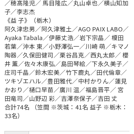
／穂髙隆児／ 馬目隆広／丸山卓也／横山知加
子／李志杰
《益 子》（栃木）
阿久津忠男／阿久津雅土／AGO PAIX LABO／
Ayaka Tabala／伊藤丈浩／岩下宗晶／ 榎田
若葉／沖本 東／小野澤弘一／川崎 萌／キマノ
陶器／久保田健司／栗谷昌克／西丸太郎／ 櫻
井 薫／佐々木康弘／島田琴絵／下永久美子／
庄司千晶／鈴木宏美／竹下鹿丸／田代倫章／
ツキゾエハル／豊田雅代／中村かりん／蓮見
かおり／樋口早苗／廣川 温／福島晋平／ 宮
田竜司／山野辺 彩／吉澤奈保子／吉田 丈
合計74名 （笠間 ※茨城：41名 益子 ※栃木：
33名）