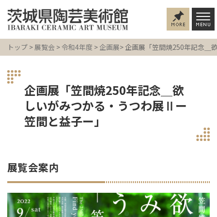
トップ
>
展覧会
>
令和4年度
>
企画展
> 企画展「笠間焼250年記念
企画展「笠間焼250年記念＿欲
しいがみつかる・うつわ展Ⅱー
笠間と益子ー」
展覧会案内