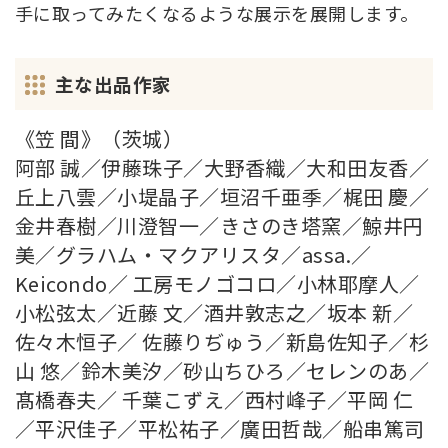
手に取ってみたくなるような展示を展開します。
主な出品作家
《笠 間》（茨城）
阿部 誠／伊藤珠子／大野香織／大和田友香／
丘上八雲／小堤晶子／垣沼千亜季／梶田 慶／
金井春樹／川澄智一／きさのき塔窯／鯨井円
美／グラハム・マクアリスタ／assa.／
Keicondo／ 工房モノゴコロ／小林耶摩人／
小松弦太／近藤 文／酒井敦志之／坂本 新／
佐々木恒子／ 佐藤りぢゅう／新島佐知子／杉
山 悠／鈴木美汐／砂山ちひろ／セレンのあ／
髙橋春夫／ 千葉こずえ／西村峰子／平岡 仁
／平沢佳子／平松祐子／廣田哲哉／船串篤司