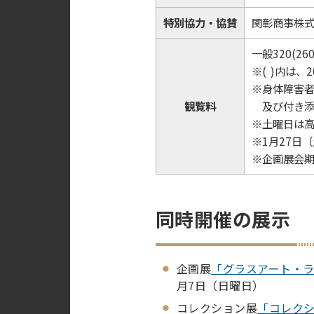
特別協力・協賛
関彰商事株
一般320(26
※( )内は
※身体障害
観覧料
及び付き添い
※土曜日は
※1月27日
※企画展会
同時開催の展示
企画展
「グラスアート・ラ
月7日（日曜日）
コレクション展
「コレクショ