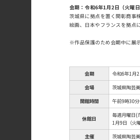
会期：令和6年1月2日（火曜
茨城県に拠点を置く関彰商事株式
絵画、日本やフランスを拠点に
※作品保護のため会期中に展
会期
令和6年1月
会場
茨城県陶芸美
開館時間
午前9時30分
毎週月曜日(
休館日
1月9日（火
主催
茨城県陶芸