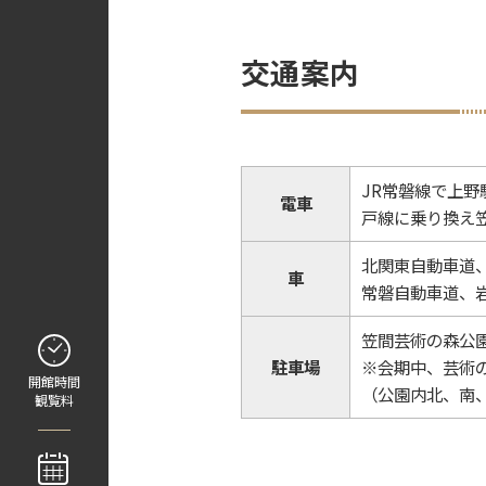
交通案内
JR常磐線で上野
電車
戸線に乗り換え
北関東自動車道、
車
常磐自動車道、岩
笠間芸術の森公園
駐車場
※会期中、芸術
開館時間
（公園内北、南
観覧料