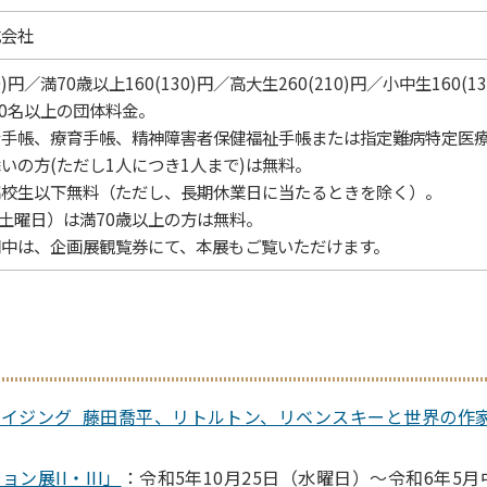
式会社
0)円／満70歳以上160(130)円／高大生260(210)円／小中生160(13
、20名以上の団体料金。
者手帳、療育手帳、精神障害者保健福祉手帳または指定難病特定医
の方(ただし1人につき1人まで)は無料。
高校生以下無料（ただし、長期休業日に当たるときを除く）。
（土曜日）は満70歳以上の方は無料。
期中は、企画展観覧券にて、本展もご覧いただけます。
イジング 藤田喬平、リトルトン、リベンスキーと世界の作
ン展II・III」
：令和5年10月25日（水曜日）～令和6年5