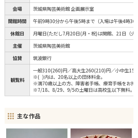
会場
茨城県陶芸美術館 企画展示室
開館時間
午前9時30分から午後5時まで（入場は午後4時30
休館日
月曜日(ただし7月20日(月・祝)は開館、21日（火
主催
茨城県陶芸美術館
協賛
筑波銀行
一般310(260)円／高大生260(210)円／小中生150
※( )内は、20名以上の団体料金。
観覧料
※満70歳以上の方、障害者手帳、療育手帳をお持ち
※7/18、8/29、9/5の土曜日は高校生以下無料。
主な作品