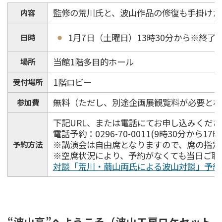
監修の荒川氏と、波山作品の修復も手掛けた
内容
1月7日（土曜日）13時30分から※終了
日時
当館1階多目的ホール
場所
1階ロビー
受付場所
無料（ただし、別途企画展観覧料が必要とな
参加費
下記URL、または電話にてお申し込みくださ
電話予約：0296-70-0011(9時30分から
※講演会は自由席となりますので、席の指定
予約方法
※空席状況により、予約がなくても当日ご聴
対談「荒川・繭山両氏による波山対談」予約フォーム | 茨
“波山亭”へようこそ（波山工房ロケセット