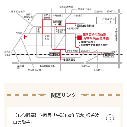
関連リンク
【1／2開幕】企画展「生誕150年記念_板谷波
山の陶芸」