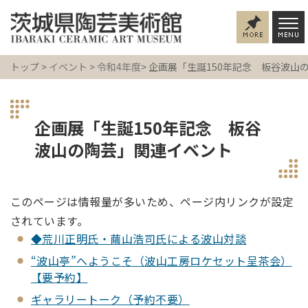
トップ
>
イベント
>
令和4年度
> 企画展「生誕150年記念 板谷波
企画展「生誕150年記念 板谷
波山の陶芸」関連イベント
このページは情報量が多いため、ページ内リンクが設定
されています。
◆荒川正明氏・繭山浩司氏による波山対談
“波山亭”へようこそ（波山工房ロケセット呈茶会）
【要予約】
ギャラリートーク（予約不要）