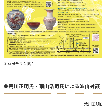
企画展チラシ裏面
◆荒川正明氏・繭山浩司氏による波山対談
荒川正明氏