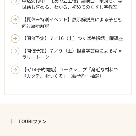
申込受付中！【友の会主催】講演会「茶掛も、浮
世絵も読める、わかる、初めてのくずし字教室」
【夏休み特別イベント】展示解説員による子ども
向け展示解説
【開催予定】７／16（土）つくば美術館土曜講座
【開催予定】７／９（土）担当学芸員によるギャ
ラリートーク
【6/14予約開始】ワークショプ「身近な材料で
『カタチ』をつくる」（要予約・抽選）
TOUBIファン