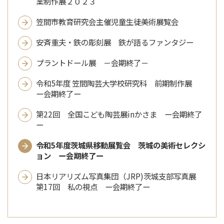
業制作展２０２３
笠間市教育研究会主催児童生徒美術展覧会
安斉重夫・鉄の彫刻展 鉄が語るファンタジー
プラントドール展 －会期終了－
令和5年度 笠間陶芸大学校研究科 前期制作展
ー会期終了ー
第22回 全国こども陶芸展inかさま ー会期終了
ー
令和5年度茨城県移動展覧会 茨城の美術セレクシ
ョン ー会期終了ー
日本リアリズム写真集団（JRP)茨城支部写真展
第17回 私の視点 ー会期終了ー