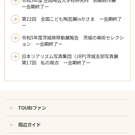
令和5年度 笠間陶芸大学校研究科 前期制作展
ー会期終了ー
第22回 全国こども陶芸展inかさま ー会期終了
ー
令和5年度茨城県移動展覧会 茨城の美術セレクシ
ョン ー会期終了ー
日本リアリズム写真集団（JRP)茨城支部写真展
第17回 私の視点 ー会期終了ー
TOUBIファン
周辺ガイド