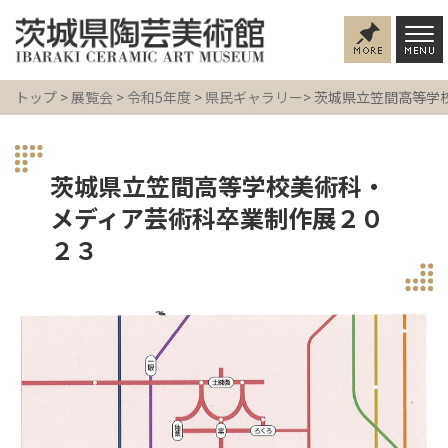
トップ
>
展覧会
>
令和5年度
>
県民ギャラリー
> 茨城県立笠間高等
茨城県立笠間高等学校美術科・
メディア芸術科卒業制作展２０
２３