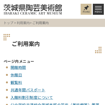
トップ
>
利用案内
> ご利用案内
ご利用案内
ページ内メニュー
開館時間
休館日
観覧料
共通年間パスポート
入館料割引制度について
公立学校共済組合茨城支部の芸術（美術館等）鑑賞