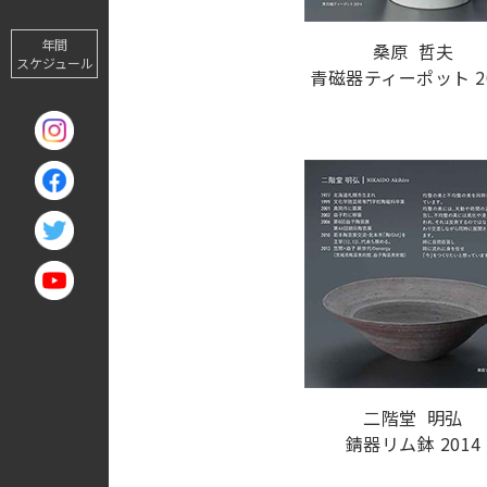
年間
桑原 哲夫
スケジュール
青磁器ティーポット 20
二階堂 明弘
錆器リム鉢 2014