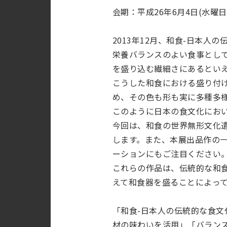
会期：平成26年6月4日(水曜日
2013年12月、和食-日本
栄養バランスのよい食事とし
を盛り込む繊細さにあるとい
こうした和食における盛り付
め、その色も形も実に多種多
このように日本の食文化にお
今回は、和食の世界無形文化
します。また、本展出品作の
ーションにもご注目ください
これらの作品は、伝統的な和
えて和食器を盛ることによっ
「和食-日本人の伝統的な食
材の味わいを活用」「バラン