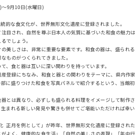
)～9月10日(水曜日)
人の伝統的な食文化が、世界無形文化遺産に登録されました。
て注目され、自然を尊ぶ日本人の気質に基づいた和食の魅力
えるでしょう。
けの美しさは、非常に重要な要素です。和食の器は、盛られ
様なものがつくられてきました。
いて、食と器は互いに深い関わりを持っています。
遺産登録にちなみ、和食と器との関わりをテーマに、県内作家
一部に盛りつけた和食を写真パネルで紹介するという、当館初
。
食器とは異なり、必ずしも盛られる料理をイメージして制作
て生まれる新しい発見や驚きも併せてご堪能いただければ幸い
文化 正月を例として」が昨年、世界無形文化遺産に登録され
スがよく、健康的な食生活」「自然の美しさの表現」「年中