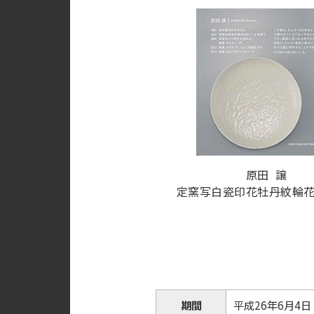
原田 譲
定窯写白瓷印花牡丹紋輪花盤
期間
平成26年6月4