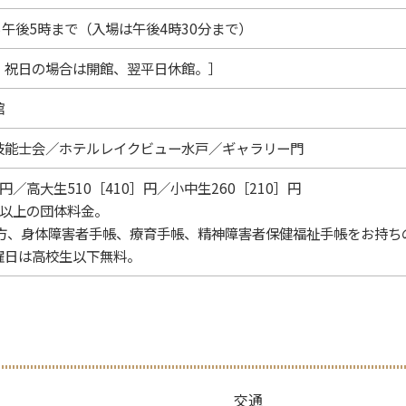
ら午後5時まで（入場は午後4時30分まで）
、祝日の場合は開館、翌平日休館。］
館
技能士会／ホテルレイクビュー水戸／ギャラリー門
］円／高大生510［410］円／小中生260［210］円
0名以上の団体料金。
の方、身体障害者手帳、療育手帳、精神障害者保健福祉手帳をお持ち
曜日は高校生以下無料。
交通