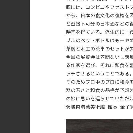
底には、コンビニやファスト
から、日本の食文化の復権を
と密接不可分の日本酒などの復
時宜を得ている。派生的に「
ブルのペットボトルはもーや
茶碗と木工の茶卓のセットが
今回の展覧会は笠間ないし茨
る作家を選び、それに和食を
ッチさせるということである
そのためプロ中のプロに和食
器の若さと和食の品格が予想
の妙に思いを巡らせていただ
茨城県陶芸美術館 館長 金子