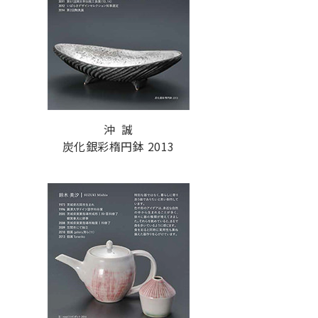
沖 誠
炭化銀彩楕円鉢 2013