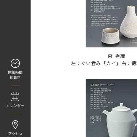
東 香織
左：ぐい呑み「カイ」右：徳
開館時間
観覧料
カレンダー
アクセス