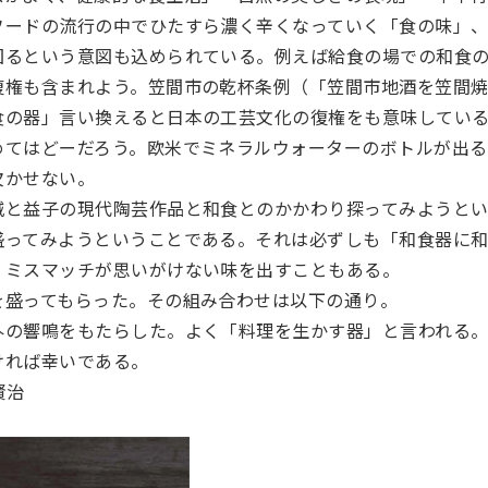
フードの流行の中でひたすら濃く辛くなっていく「食の味」
図るという意図も込められている。例えば給食の場での和食
権も含まれよう。笠間市の乾杯条例（「笠間市地酒を笠間焼で
食の器」言い換えると日本の工芸文化の復権をも意味してい
めてはどーだろう。欧米でミネラルウォーターのボトルが出る
欠かせない。
城と益子の現代陶芸作品と和食とのかかわり探ってみようと
盛ってみようということである。それは必ずしも「和食器に
。ミスマッチが思いがけない味を出すこともある。
を盛ってもらった。その組み合わせは以下の通り。
外の響鳴をもたらした。よく「料理を生かす器」と言われる
ければ幸いである。
賢治