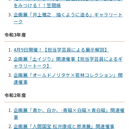
をみつける！！笠間焼
企画展「井上雅之 描くように造る」ギャラリート
ーク
令和3年度
4月9日開催！【担当学芸員による展示解説】
企画展「土イジり」関連催事【担当学芸員によるギ
ャラリートーク】
企画展「オールドノリタケ×若林コレクション」関
連催事
令和2年度
企画展「青か、白か、-青磁×白磁×青白磁」関連催
事
企画展「人間国宝 松井康成と原清展」関連催事