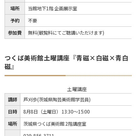
場所
当館地下1階 企画展示室
予約
不要
参加費
無料(観覧料にてご聴講いただけます)
つくば美術館土曜講座『青磁×白磁×青白
磁』
土曜講座
講師
芦刈歩(茨城県陶芸美術館学芸員)
日時
8月8日（土曜日） 13:30～15:00
場所
茨城県つくば美術館 2階講座室
029-856-3711