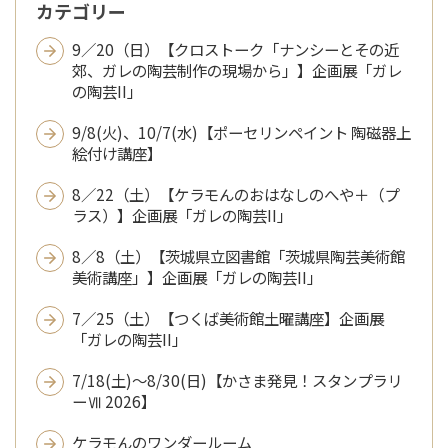
カテゴリー
9／20（日）【クロストーク「ナンシーとその近
郊、ガレの陶芸制作の現場から」】企画展「ガレ
の陶芸II」
9/8(火)、10/7(水)【ポーセリンペイント 陶磁器上
絵付け講座】
8／22（土）【ケラモんのおはなしのへや＋（プ
ラス）】企画展「ガレの陶芸II」
8／8（土）【茨城県立図書館「茨城県陶芸美術館
美術講座」】企画展「ガレの陶芸II」
7／25（土）【つくば美術館土曜講座】企画展
「ガレの陶芸II」
7/18(土)～8/30(日)【かさま発見！スタンプラリ
ーⅦ 2026】
ケラモんのワンダールーム