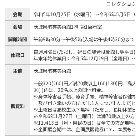
コレクション展I
会期
令和5年10月25日（水曜日）～令和6年5月6日（
会場
茨城県陶芸美術館1階 第1展示室
開館時間
午前9時30分～午後5時(入場は午後4時30分まで)
毎週月曜日(ただし、祝日の場合は開館し翌平日)
休館日
年末年始休業日：令和5年12月29日（金曜日）～
主催
茨城県陶芸美術館
一般320(260)円／満70歳以上160(130)円／高大生
※( )内は、20名以上の団体料金。
※身体障害者手帳、療育手帳、精神障害者保健福
及び付き添いの方(ただし1人につき1人まで)は
観覧料
※土曜日は高校生以下無料（ただし、長期休業日
※令和6年1月27日（土曜日）は満70歳以上の方
※11月13日（月・県民の日）は全ての方が無料。
※企画展会期中は、企画展観覧券にて、本展もご