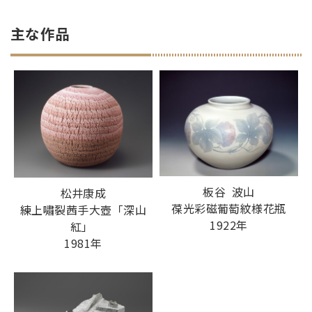
主な作品
板谷 波山
松井康成
葆光彩磁葡萄紋様花瓶
練上嘯裂茜手大壺「深山
1922年
紅」
1981年